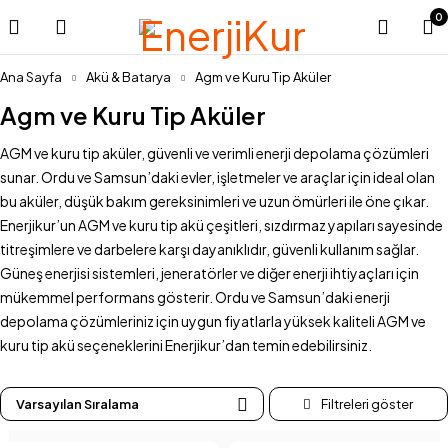
0
Ana Sayfa
Akü & Batarya
Agm ve Kuru Tip Aküler
Agm ve Kuru Tip Aküler
AGM ve kuru tip aküler, güvenli ve verimli enerji depolama çözümleri
sunar. Ordu ve Samsun’daki evler, işletmeler ve araçlar için ideal olan
bu aküler, düşük bakım gereksinimleri ve uzun ömürleri ile öne çıkar.
Enerjikur’un AGM ve kuru tip akü çeşitleri, sızdırmaz yapıları sayesinde
titreşimlere ve darbelere karşı dayanıklıdır, güvenli kullanım sağlar.
Güneş enerjisi sistemleri, jeneratörler ve diğer enerji ihtiyaçları için
mükemmel performans gösterir. Ordu ve Samsun’daki enerji
depolama çözümleriniz için uygun fiyatlarla yüksek kaliteli AGM ve
kuru tip akü seçeneklerini Enerjikur’dan temin edebilirsiniz.
Varsayılan Sıralama