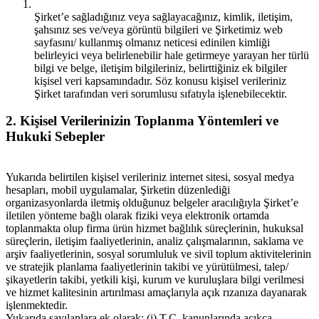
Şirket’e sağladığınız veya sağlayacağınız, kimlik, iletişim,
şahsınız ses ve/veya görüntü bilgileri ve Şirketimiz web
sayfasını/ kullanmış olmanız neticesi edinilen kimliği
belirleyici veya belirlenebilir hale getirmeye yarayan her türlü
bilgi ve belge, iletişim bilgileriniz, belirttiğiniz ek bilgiler
kişisel veri kapsamındadır. Söz konusu kişisel verileriniz
Şirket tarafından veri sorumlusu sıfatıyla işlenebilecektir.
2.
Kişisel Verilerinizin Toplanma Yöntemleri ve
Hukuki Sebepler
Yukarıda belirtilen kişisel verileriniz internet sitesi, sosyal medya
hesapları, mobil uygulamalar, Şirketin düzenlediği
organizasyonlarda iletmiş olduğunuz belgeler aracılığıyla Şirket’e
iletilen yönteme bağlı olarak fiziki veya elektronik ortamda
toplanmakta olup firma ürün hizmet bağlılık süreçlerinin, hukuksal
süreçlerin, iletişim faaliyetlerinin, analiz çalışmalarının, saklama ve
arşiv faaliyetlerinin, sosyal sorumluluk ve sivil toplum aktivitelerinin
ve stratejik planlama faaliyetlerinin takibi ve yürütülmesi, talep/
şikayetlerin takibi, yetkili kişi, kurum ve kuruluşlara bilgi verilmesi
ve hizmet kalitesinin artırılması amaçlarıyla açık rızanıza dayanarak
işlenmektedir.
Yukarıda sayılanlara ek olarak; (i) T.C. kanunlarında açıkça