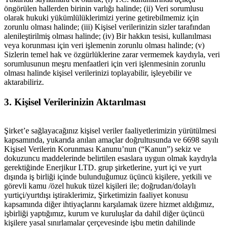
öngörülen hallerden birinin varlığı halinde; (ii) Veri sorumlusu
olarak hukuki yükümlülüklerimizi yerine getirebilmemiz için
zorunlu olması halinde; (iii) Kişisel verilerinizin sizler tarafından
alenileştirilmiş olması halinde; (iv) Bir hakkın tesisi, kullanılması
veya korunması için veri işlemenin zorunlu olması halinde; (v)
Sizlerin temel hak ve özgürlüklerine zarar vermemek kaydıyla, veri
sorumlusunun meşru menfaatleri için veri işlenmesinin zorunlu
olması halinde kişisel verilerinizi toplayabilir, işleyebilir ve
aktarabiliriz.
3.
Kişisel Verilerinizin Aktarılması
Şirket’e sağlayacağınız kişisel veriler faaliyetlerimizin yürütülmesi
kapsamında, yukarıda anılan amaçlar doğrultusunda ve 6698 sayılı
Kişisel Verilerin Korunması Kanunu’nun (“Kanun”) sekiz ve
dokuzuncu maddelerinde belirtilen esaslara uygun olmak kaydıyla
gerektiğinde Enerjikur LTD. grup şirketlerine, yurt içi ve yurt
dışında iş birliği içinde bulunduğumuz üçüncü kişilere, yetkili ve
görevli kamu /özel hukuk tüzel kişileri ile; doğrudan/dolaylı
yurtiçi/yurtdışı iştiraklerimiz, Şirketimizin faaliyet konusu
kapsamında diğer ihtiyaçlarını karşılamak üzere hizmet aldığımız,
işbirliği yaptığımız, kurum ve kuruluşlar da dahil diğer üçüncü
kişilere yasal sınırlamalar çerçevesinde işbu metin dahilinde