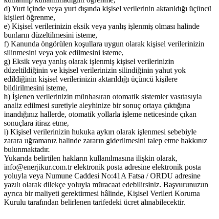
d) Yurt içinde veya yurt dışında kişisel verilerinin aktarıldığı üçüncü
kişileri öğrenme,
e) Kişisel verilerinizin eksik veya yanlış işlenmiş olması halinde
bunların düzeltilmesini isteme,
f) Kanunda öngörülen koşullara uygun olarak kişisel verilerinizin
silinmesini veya yok edilmesini isteme,
g) Eksik veya yanlış olarak işlenmiş kişisel verilerinizin
düzeltildiğinin ve kişisel verilerinizin silindiğinin yahut yok
edildiğinin kişisel verilerinizin aktarıldığı üçüncü kişilere
bildirilmesini isteme,
h) İşlenen verilerinizin münhasıran otomatik sistemler vasıtasıyla
analiz edilmesi suretiyle aleyhinize bir sonuç ortaya çıktığına
inandığınız hallerde, otomatik yollarla işleme neticesinde çıkan
sonuçlara itiraz etme,
i) Kişisel verilerinizin hukuka aykırı olarak işlenmesi sebebiyle
zarara uğramanız halinde zararın giderilmesini talep etme hakkınız
bulunmaktadır.
Yukarıda belirtilen hakların kullanılmasına ilişkin olarak,
info@enerjikur.com.tr elektronik posta adresine elektronik posta
yoluyla veya Numune Caddesi No:41A Fatsa / ORDU adresine
yazılı olarak dilekçe yoluyla müracaat edebilirsiniz. Başvurunuzun
ayrıca bir maliyeti gerektirmesi hâlinde, Kişisel Verileri Koruma
Kurulu tarafından belirlenen tarifedeki ücret alınabilecektir.