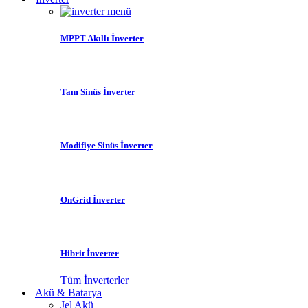
MPPT Akıllı İnverter
Tam Sinüs İnverter
Modifiye Sinüs İnverter
OnGrid İnverter
Hibrit İnverter
Tüm İnverterler
Akü & Batarya
Jel Akü