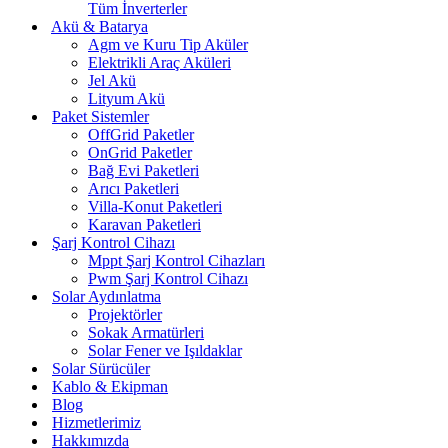
Tüm İnverterler
Akü & Batarya
Agm ve Kuru Tip Aküler
Elektrikli Araç Aküleri
Jel Akü
Lityum Akü
Paket Sistemler
OffGrid Paketler
OnGrid Paketler
Bağ Evi Paketleri
Arıcı Paketleri
Villa-Konut Paketleri
Karavan Paketleri
Şarj Kontrol Cihazı
Mppt Şarj Kontrol Cihazları
Pwm Şarj Kontrol Cihazı
Solar Aydınlatma
Projektörler
Sokak Armatürleri
Solar Fener ve Işıldaklar
Solar Sürücüler
Kablo & Ekipman
Blog
Hizmetlerimiz
Hakkımızda