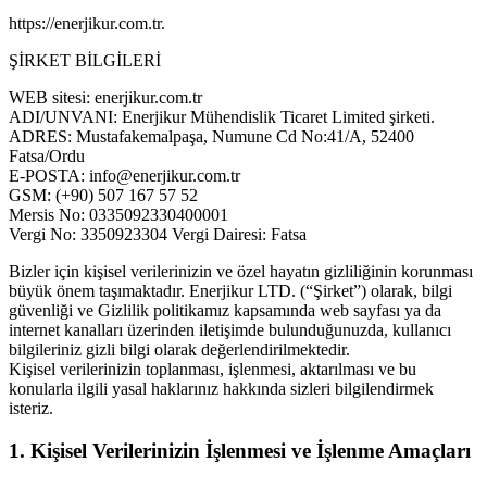
https://enerjikur.com.tr.
ŞİRKET BİLGİLERİ
WEB sitesi: enerjikur.com.tr
ADI/UNVANI: Enerjikur Mühendislik Ticaret Limited şirketi.
ADRES: Mustafakemalpaşa, Numune Cd No:41/A, 52400
Fatsa/Ordu
E-POSTA: info@enerjikur.com.tr
GSM: (+90) 507 167 57 52
Mersis No: 0335092330400001
Vergi No: 3350923304 Vergi Dairesi: Fatsa
Bizler için kişisel verilerinizin ve özel hayatın gizliliğinin korunması
büyük önem taşımaktadır. Enerjikur LTD. (“Şirket”) olarak, bilgi
güvenliği ve Gizlilik politikamız kapsamında web sayfası ya da
internet kanalları üzerinden iletişimde bulunduğunuzda, kullanıcı
bilgileriniz gizli bilgi olarak değerlendirilmektedir.
Kişisel verilerinizin toplanması, işlenmesi, aktarılması ve bu
konularla ilgili yasal haklarınız hakkında sizleri bilgilendirmek
isteriz.
1. Kişisel Verilerinizin İşlenmesi ve İşlenme Amaçları