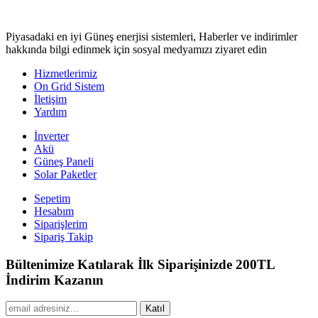
Piyasadaki en iyi Güneş enerjisi sistemleri, Haberler ve indirimler
hakkında bilgi edinmek için sosyal medyamızı ziyaret edin
Hizmetlerimiz
On Grid Sistem
İletişim
Yardım
İnverter
Akü
Güneş Paneli
Solar Paketler
Sepetim
Hesabım
Siparişlerim
Sipariş Takip
Bültenimize Katılarak İlk Siparişinizde 200TL
İndirim Kazanın
Katıl