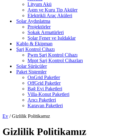
Lityum Akü
Agm ve Kuru Tip Aküler
Elektrikli Araç Aküleri
Solar Aydınlatma
Projektörler
Sokak Armatürleri
Solar Fener ve Işıldaklar
Kablo & Ekipman
Şarj Kontrol Cihazı
Pwm Şarj Kontrol Cihazı
Mppt Şarj Kontrol Cihazları
Solar Sürücüler
Paket Sistemler
OnGrid Paketler
OffGrid Paketler
Bağ Evi Paketleri
Villa-Konut Paketleri
Arıcı Paketleri
Karavan Paketleri
Ev
/
Gizlilik Politikamız
Gizlilik Politikamız