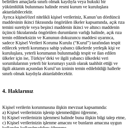
belirtilen amaçlarla sınırlı olmak kaydıyla veya hukuki bir
yükümlülük bulunması halinde resmi kurum ve kuruluşlara
aktarılabilecektir.
Ayrıca kişisel/özel nitelikli kişisel verileriniz, Kanun’un dördüncü
maddesinin ikinci fıkrasında öngörülen ilkeler kapsamında, açık rıza
temini suretiyle veya beşinci maddenin ikinci ve altıncı maddenin
üçüncü fıkralarında öngörülen durumların varlığı halinde, açık rıza
temin edilmeksizin ve Kanunun dokuzuncu maddesi uyarınca,
sadece Kişisel Verileri Koruma Kurulu (“Kurul”) tarafından tespit
edilecek yeterli korumaya sahip yabancı ülkelerde yerleşik kişi ve
kuruluşlara, yeterli korumanın bulunmadığı tespit ve ilan edilen
ülkeler için ise, Türkiye’deki ve ilgili yabancı ülkedeki veri
sorumlularının yeterli bir korumayı yazılı olarak taahhüt ettiği ve
ilgili aktarım açısından Kurul’un izninin temin edilebildiği hallerle
sınırlı olmak kaydıyla aktarılabilecektir.
4.
Haklarınız
Kişisel verilerin korunmasına ilişkin mevzuat kapsamında:
a) Kişisel verilerinizin işlenip işlenmediğini öğrenme,
b) Kişisel verilerinizin işlenmesi halinde buna ilişkin bilgi talep etme,
c) Kişisel verilerinizin işlenme amacını ve bunların amacına uygun
kullanılıp kullanılmadığını öğrenme,