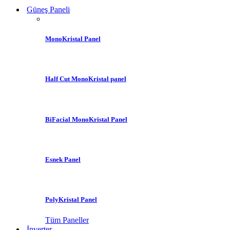
Güneş Paneli
MonoKristal Panel
Half Cut MonoKristal panel
BiFacial MonoKristal Panel
Esnek Panel
PolyKristal Panel
Tüm Paneller
İnverter