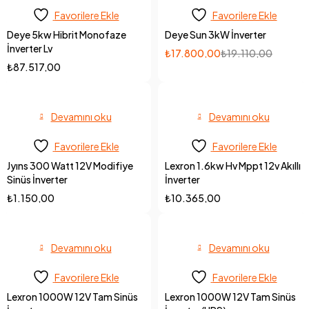
Favorilere Ekle
Favorilere Ekle
Deye 5kw Hibrit Monofaze
Deye Sun 3kW İnverter
İnverter Lv
₺
17.800,00
₺
19.110,00
₺
87.517,00
Devamını oku
Devamını oku
Favorilere Ekle
Favorilere Ekle
Jyıns 300 Watt 12V Modifiye
Lexron 1.6kw Hv Mppt 12v Akıllı
Sinüs İnverter
İnverter
₺
1.150,00
₺
10.365,00
Devamını oku
Devamını oku
Favorilere Ekle
Favorilere Ekle
Lexron 1000W 12V Tam Sinüs
Lexron 1000W 12V Tam Sinüs