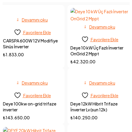
Devamını oku
Devamını oku
Favorilere Ekle
Favorilere Ekle
CARSPA 600W 12V Modifiye
Sinüs İnverter
Deye 10 kW Üç Fazlı İnverter
OnGrid 2 Mppt
₺
1.833,00
₺
42.320,00
Devamını oku
Devamını oku
Favorilere Ekle
Favorilere Ekle
Deye 100kw on-grid trifaze
Deye 12kW Hibrit Trifaze
inverter
İnverter Lv (sun 12k)
₺
143.650,00
₺
140.250,00