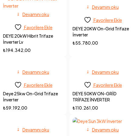
Devamını oku
Devamını oku
Favorilere Ekle
Favorilere Ekle
DEYE 20KW On-Grid Trifaze
İnverter
DEYE 20kW Hibrit Trifaze
İnverter Lv
₺
55.780,00
₺
194.342,00
Devamını oku
Devamını oku
Favorilere Ekle
Favorilere Ekle
Deye 25kw On-Grid Trifaze
DEYE 50KW ON-GRİD
İnverter
TRİFAZE İNVERTER
₺
59.192,00
₺
110.261,00
Devamını oku
Devamını oku