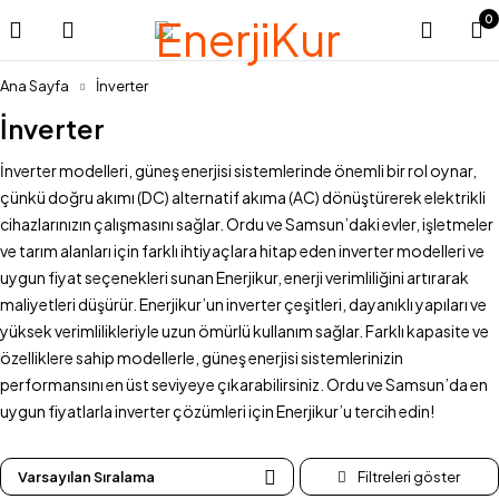
0
Ana Sayfa
İnverter
İnverter
İnverter modelleri, güneş enerjisi sistemlerinde önemli bir rol oynar,
çünkü doğru akımı (DC) alternatif akıma (AC) dönüştürerek elektrikli
cihazlarınızın çalışmasını sağlar. Ordu ve Samsun’daki evler, işletmeler
ve tarım alanları için farklı ihtiyaçlara hitap eden inverter modelleri ve
uygun fiyat seçenekleri sunan Enerjikur, enerji verimliliğini artırarak
maliyetleri düşürür. Enerjikur’un inverter çeşitleri, dayanıklı yapıları ve
yüksek verimlilikleriyle uzun ömürlü kullanım sağlar. Farklı kapasite ve
özelliklere sahip modellerle, güneş enerjisi sistemlerinizin
performansını en üst seviyeye çıkarabilirsiniz. Ordu ve Samsun’da en
uygun fiyatlarla inverter çözümleri için Enerjikur’u tercih edin!
Varsayılan Sıralama