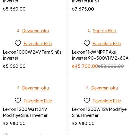
İnverter
İnverter (UPS)
₺
5.560,00
₺
7.675,00
Devamını oku
Sepete Ekle
Favorilere Ekle
Favorilere Ekle
Lexron 1000W 24V Tam Sinüs
Lexron 11kW MPPT Akıllı
İnverter
İnverter 90-500V HV 2x80A
₺
5.560,00
₺
45.700,00
₺
52.000,00
Devamını oku
Devamını oku
Favorilere Ekle
Favorilere Ekle
Lexron 1200 Watt 24V
Lexron 1200W 12V Modifiye
Modifiye Sinüs İnverter
Sinüs İnverter
₺
2.980,00
₺
2.980,00