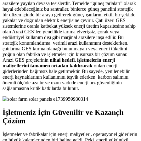
arazilere yayılan devasa tesislerdir. Temelde “güneş tarlaları” olarak
hayal edebileceğiniz bu santraller, binlerce güneş panelini stratejik
bir düzen içinde bir araya getirerek güneş ışınlarını etkili bir şekilde
yakalar ve doğrudan elektrik enerjisine çevirir. Çatı üzeri GES
sistemlerine oranla katbekat yüksek enerji üretim kapasitesine sahip
olan Arazi GES’ler, genellikle tarıma elverişsiz, çorak veya
endüstriyel kullanım dışı gibi marjinal arazilere inşa edilir. Bu
stratejik konumlandırma, verimli arazi kullanımını desteklerken,
çatılarına GES kurma olanağı bulunmayan veya enerji tüketimi
yoğun olan fabrika ve işletmeler için kusursuz bir çözüm sunar.
Arazi GES projelerinin
nihai hedefi, işletmelerin enerji
maliyetlerini tamamen ortadan kaldırarak
onları enerji
giderlerinden bağımsız hale getirmektir. Bu sayede, yenilenebilir
enerji kaynaklarının kullanımını teşvik ederken, karbon salımını
önemli ölçüde azaltır ve uzun vadede enerji arz güvenliğinin
sağlanmasına kritik katkılarda bulunur.
İşletmeniz İçin Güvenilir ve Kazançlı
Çözüm
İşletmeler ve fabrikalar için enerji maliyetleri, operasyonel giderlerin
en büyük kalemlerinden biri haline geldi. Peki, enerji yükünüzü