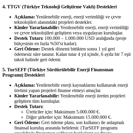
4. TTGV (Türkiye Teknoloji Geliştirme Vakfı) Destekleri
Açıklama:
Yenilenebilir enerji, enerji verimliliği ve çevre
teknolojileri alanındaki projeleri destekler.
Kimler Yararlanabilir:
Yenilenebilir enerji, enerji verimliliği
ve çevre teknolojileri geliştiren veya uygulayan kuruluşlar.
Destek Tutarı:
100.000 – 1.000.000 USD aralığında (proje
bütçesinin en fazla %50’si kadar).
Geri Ödeme:
Destek dönemi bittikten sonra 1 yıl geri
ödemesiz süre tanınır. Kalan tutar 4 yıl içinde, 6 ayda bir 7 eşit
taksit halinde geri ödenir.
5. TurSEFF (Türkiye Sürdürülebilir Enerji Finansman
Programı) Destekleri
Açıklama:
Yenilenebilir enerji kaynaklarını kullanarak enerji
üretimi yapan projeleri finanse etmeyi amaçlar.
Kimler Yararlanabilir:
Yenilenebilir enerji üretim projeleri
geliştiren tüm kuruluşlar.
Destek Tutarı:
Üreticiler için: Maksimum 5.000.000 €.
Diğer şirketler için: Maksimum 15.000.000 €.
Geri Ödeme:
Geri ödeme planı, son kullanıcı ile anlaşmalı
finansal kuruluş arasında belirlenir. (TurSEFF programı