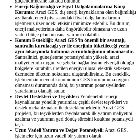
güçlendirmesine katkıda bulunur.
Enerji Bağımsızlığı ve Fiyat Dalgalanmalarına Karşı
Koruma:
Arazi GES, dış enerji kaynaklarına olan bağımlılığı
azaltarak, enerji piyasasındaki fiyat dalgalanmalarının
işletmeniz üzerindeki etkisini minimize edebilir. Bu durum,
enerji maliyetlerinin daha öngörülebilir olmasına ve uzun
vadeli bütçe planlamasına yardımcı olabilir.
Konum Esnekliği:
Arazi GES’in önemli bir avantajı,
santralin kurulacağı yer ile enerjinin tüketileceği yerin
aynı lokasyonda bulunma zorunluluğunun olmamasıdır.
Santralinizi, güneşlenme potansiyelinin yüksek, arazi
maliyetlerinin uygun ve şebeke bağlantısının elverişli olduğu
bölgelere kurabilir, üretilen enerjiyi ulusal elektrik şebekesi
üzerinden tüketim noktanıza ulaştırabilirsiniz. Bu esneklik,
işletmenizin mevcut konumunun GES kurulumuna uygun
olmaması durumunda dahi, bu yatırımın potansiyelinden
yararlanma olanağı sunar.
Devlet Destekleri ve Teşvikler:
Yenilenebilir enerji
kaynaklarına yönelik yatırımlar, çeşitli devlet teşvikleri ve
destek mekanizmaları ile desteklenmektedir. Arazi GES
projeleri, bu teşviklerden faydalanarak ilk yatırım maliyetini
azaltma ve yatırımın geri dönüş süresini kısaltma potansiyeli
taşır.
Uzun Vadeli Yatırım ve Değer Potansiyeli:
Arazi GES,
işletmeler için uzun vadeli bir yatırım olarak