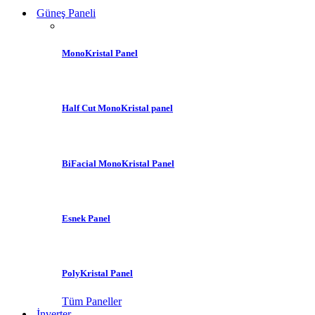
Güneş Paneli
MonoKristal Panel
Half Cut MonoKristal panel
BiFacial MonoKristal Panel
Esnek Panel
PolyKristal Panel
Tüm Paneller
İnverter