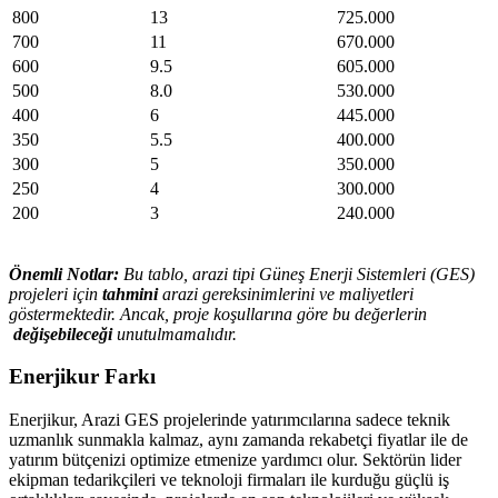
800
13
725.000
700
11
670.000
600
9.5
605.000
500
8.0
530.000
400
6
445.000
350
5.5
400.000
300
5
350.000
250
4
300.000
200
3
240.000
Önemli Notlar:
Bu tablo, arazi tipi Güneş Enerji Sistemleri (GES)
projeleri için
tahmini
arazi gereksinimlerini ve maliyetleri
göstermektedir. Ancak, proje koşullarına göre bu değerlerin
değişebileceği
unutulmamalıdır.
Enerjikur Farkı
Enerjikur, Arazi GES projelerinde yatırımcılarına sadece teknik
uzmanlık sunmakla kalmaz, aynı zamanda rekabetçi fiyatlar ile de
yatırım bütçenizi optimize etmenize yardımcı olur. Sektörün lider
ekipman tedarikçileri ve teknoloji firmaları ile kurduğu güçlü iş