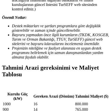
aracılığıyla finansman sağlayan bankaların ve finans
kuruluşlarının güncel listesini TurSEFF web sitesinden
kontrol ediniz.)
Önemli Notlar:
Destek miktarları ve şartları programlara göre değişiklik
gösterebilir ve zaman içinde güncellenebilir.
Başvuru yapmadan önce ilgili kurumların (TKDK, KOSGEB,
Tarım ve Orman Bakanlığı, TTGV, TurSEFF) güncel web
sitelerini ve başvuru kılavuzlarını incelemeniz önemlidir.
Projenizin niteliğine ve faaliyet alanınıza en uygun destek
programını belirlemek için uzman danışmanlardan yardım
almanız faydalı olabilir.
Tahmini Arazi gereksinimi ve Maliyet
Tablosu
Kurulu Güç
Gereken Arazi (Dönüm)
Tahmini Maliyet ($)
(kW)
1000
16
800.000
900
14
765.000