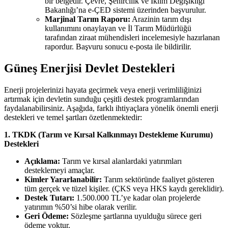
bir belgedir. Çevre, Şehircilik ve İklim Değişikliği
Bakanlığı’na e-ÇED sistemi üzerinden başvurulur.
Marjinal Tarım Raporu:
Arazinin tarım dışı
kullanımını onaylayan ve İl Tarım Müdürlüğü
tarafından ziraat mühendisleri incelemesiyle hazırlanan
rapordur. Başvuru sonucu e-posta ile bildirilir.
Güneş Enerjisi Devlet Destekleri
Enerji projelerinizi hayata geçirmek veya enerji verimliliğinizi
artırmak için devletin sunduğu çeşitli destek programlarından
faydalanabilirsiniz. Aşağıda, farklı ihtiyaçlara yönelik önemli enerji
destekleri ve temel şartları özetlenmektedir:
1. TKDK (Tarım ve Kırsal Kalkınmayı Destekleme Kurumu)
Destekleri
Açıklama:
Tarım ve kırsal alanlardaki yatırımları
desteklemeyi amaçlar.
Kimler Yararlanabilir:
Tarım sektöründe faaliyet gösteren
tüm gerçek ve tüzel kişiler. (ÇKS veya HKS kaydı gereklidir).
Destek Tutarı:
1.500.000 TL’ye kadar olan projelerde
yatırımın %50’si hibe olarak verilir.
Geri Ödeme:
Sözleşme şartlarına uyulduğu sürece geri
ödeme yoktur.