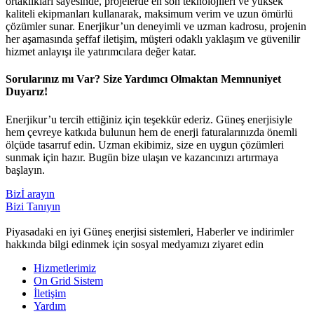
ortaklıkları sayesinde, projelerde en son teknolojileri ve yüksek
kaliteli ekipmanları kullanarak, maksimum verim ve uzun ömürlü
çözümler sunar. Enerjikur’un deneyimli ve uzman kadrosu, projenin
her aşamasında şeffaf iletişim, müşteri odaklı yaklaşım ve güvenilir
hizmet anlayışı ile yatırımcılara değer katar.
Sorularınız mı Var? Size Yardımcı Olmaktan Memnuniyet
Duyarız!
Enerjikur’u tercih ettiğiniz için teşekkür ederiz. Güneş enerjisiyle
hem çevreye katkıda bulunun hem de enerji faturalarınızda önemli
ölçüde tasarruf edin. Uzman ekibimiz, size en uygun çözümleri
sunmak için hazır. Bugün bize ulaşın ve kazancınızı artırmaya
başlayın.
Bizİ arayın
Bizi Tanıyın
Piyasadaki en iyi Güneş enerjisi sistemleri, Haberler ve indirimler
hakkında bilgi edinmek için sosyal medyamızı ziyaret edin
Hizmetlerimiz
On Grid Sistem
İletişim
Yardım