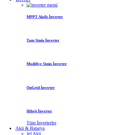
MPPT Akıllı İnverter
Tam Sinüs İnverter
Modifiye Sinüs İnverter
OnGrid İnverter
Hibrit İnverter
Tüm İnverterler
Akü & Batarya
Jel Akü