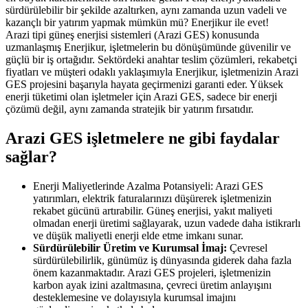
sürdürülebilir bir şekilde azaltırken, aynı zamanda uzun vadeli ve
kazançlı bir yatırım yapmak mümkün mü? Enerjikur ile evet!
Arazi tipi güneş enerjisi sistemleri (Arazi GES) konusunda
uzmanlaşmış Enerjikur, işletmelerin bu dönüşümünde güvenilir ve
güçlü bir iş ortağıdır. Sektördeki anahtar teslim çözümleri, rekabetçi
fiyatları ve müşteri odaklı yaklaşımıyla Enerjikur, işletmenizin Arazi
GES projesini başarıyla hayata geçirmenizi garanti eder. Yüksek
enerji tüketimi olan işletmeler için Arazi GES, sadece bir enerji
çözümü değil, aynı zamanda stratejik bir yatırım fırsatıdır.
Arazi GES işletmelere ne gibi faydalar
sağlar?
Enerji Maliyetlerinde Azalma Potansiyeli: Arazi GES
yatırımları, elektrik faturalarınızı düşürerek işletmenizin
rekabet gücünü artırabilir. Güneş enerjisi, yakıt maliyeti
olmadan enerji üretimi sağlayarak, uzun vadede daha istikrarlı
ve düşük maliyetli enerji elde etme imkanı sunar.
Sürdürülebilir Üretim ve Kurumsal İmaj:
Çevresel
sürdürülebilirlik, günümüz iş dünyasında giderek daha fazla
önem kazanmaktadır. Arazi GES projeleri, işletmenizin
karbon ayak izini azaltmasına, çevreci üretim anlayışını
desteklemesine ve dolayısıyla kurumsal imajını