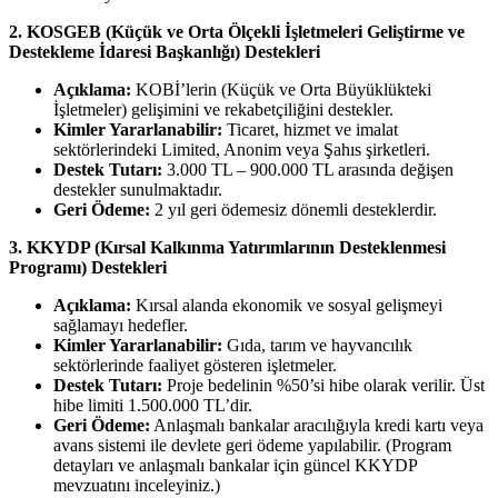
2. KOSGEB (Küçük ve Orta Ölçekli İşletmeleri Geliştirme ve
Destekleme İdaresi Başkanlığı) Destekleri
Açıklama:
KOBİ’lerin (Küçük ve Orta Büyüklükteki
İşletmeler) gelişimini ve rekabetçiliğini destekler.
Kimler Yararlanabilir:
Ticaret, hizmet ve imalat
sektörlerindeki Limited, Anonim veya Şahıs şirketleri.
Destek Tutarı:
3.000 TL – 900.000 TL arasında değişen
destekler sunulmaktadır.
Geri Ödeme:
2 yıl geri ödemesiz dönemli desteklerdir.
3. KKYDP (Kırsal Kalkınma Yatırımlarının Desteklenmesi
Programı) Destekleri
Açıklama:
Kırsal alanda ekonomik ve sosyal gelişmeyi
sağlamayı hedefler.
Kimler Yararlanabilir:
Gıda, tarım ve hayvancılık
sektörlerinde faaliyet gösteren işletmeler.
Destek Tutarı:
Proje bedelinin %50’si hibe olarak verilir. Üst
hibe limiti 1.500.000 TL’dir.
Geri Ödeme:
Anlaşmalı bankalar aracılığıyla kredi kartı veya
avans sistemi ile devlete geri ödeme yapılabilir. (Program
detayları ve anlaşmalı bankalar için güncel KKYDP
mevzuatını inceleyiniz.)