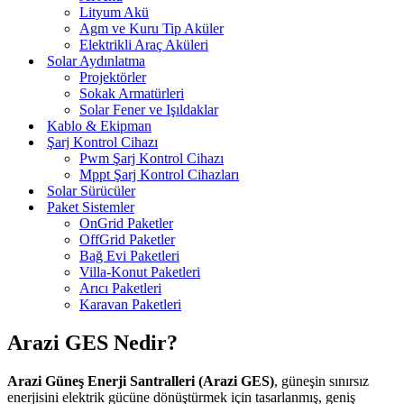
Lityum Akü
Agm ve Kuru Tip Aküler
Elektrikli Araç Aküleri
Solar Aydınlatma
Projektörler
Sokak Armatürleri
Solar Fener ve Işıldaklar
Kablo & Ekipman
Şarj Kontrol Cihazı
Pwm Şarj Kontrol Cihazı
Mppt Şarj Kontrol Cihazları
Solar Sürücüler
Paket Sistemler
OnGrid Paketler
OffGrid Paketler
Bağ Evi Paketleri
Villa-Konut Paketleri
Arıcı Paketleri
Karavan Paketleri
Arazi GES Nedir?
Arazi Güneş Enerji Santralleri (Arazi GES)
, güneşin sınırsız
enerjisini elektrik gücüne dönüştürmek için tasarlanmış, geniş