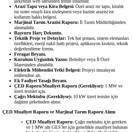
şirketinin web sitesinden temin edilebilir.
Arazi Tapu veya Kira Belgesi:
Özel arazi ise tapu, kiralık
ise noter onaylı kira sözleşmesi veya hazine arazisi ise
kullanım hakkı belgesi.
Marjinal Tarım Arazisi Raporu:
İl Tarım Müdürlüğünden
alınmalıdır.
Başvuru Harç Dekontu.
Teknik Proje ve Detaylar:
Tek hat şeması, sistem elemanları
özellikleri, enerji nakil hattı projesi, aplikasyon krokisi, teknik
değerlendirme formu.
Feragat Beyanı.
Kurulum Uygunluk Yazısı:
Belediye veya İl Özel
İdaresinden alınabilir.
Elektrik Mühendisi Yetki Belgesi:
Projeyi imzalayan
mühendise ait.
Ek Faaliyet Yasağı Beyanı.
ÇED Raporu/Muafiyet Raporu (Gerekliyse):
1 MW ve
üzeri tesisler için.
Çağrı Mektubu (Gerekliyse):
10 kW üzeri tesisler için
dağıtım şirketinden alınır.
ÇED Muafiyet Raporu ve Marjinal Tarım Raporu Alımı
ÇED Muafiyet Raporu:
Çağrı mektubu için gereken
ve 1 MW altı GES’ler için genellikle muafiyet bulunan