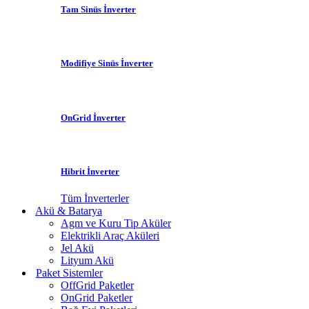
Tam Sinüs İnverter
Modifiye Sinüs İnverter
OnGrid İnverter
Hibrit İnverter
Tüm İnverterler
Akü & Batarya
Agm ve Kuru Tip Aküler
Elektrikli Araç Aküleri
Jel Akü
Lityum Akü
Paket Sistemler
OffGrid Paketler
OnGrid Paketler