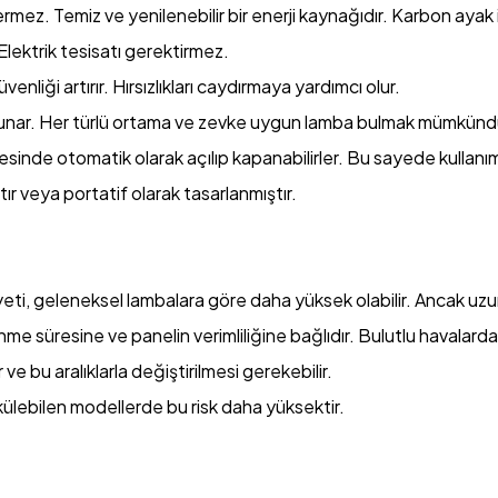
ermez. Temiz ve yenilenebilir bir enerji kaynağıdır. Karbon ayak 
 Elektrik tesisatı gerektirmez.
nliği artırır. Hırsızlıkları caydırmaya yardımcı olur.
 sunar. Her türlü ortama ve zevke uygun lamba bulmak mümkünd
inde otomatik olarak açılıp kapanabilirler. Bu sayede kullanım 
 veya portatif olarak tasarlanmıştır.
iyeti, geleneksel lambalara göre daha yüksek olabilir. Ancak uzu
me süresine ve panelin verimliliğine bağlıdır. Bulutlu havalarda
 ve bu aralıklarla değiştirilmesi gerekebilir.
a sökülebilen modellerde bu risk daha yüksektir.