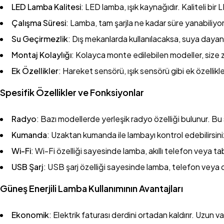
LED Lamba Kalitesi
: LED lamba, ışık kaynağıdır. Kaliteli bi
Çalışma Süresi
: Lamba, tam şarjla ne kadar süre yanabiliyor
Su Geçirmezlik
: Dış mekanlarda kullanılacaksa, suya dayanı
Montaj Kolaylığı
: Kolayca monte edilebilen modeller, size 
Ek Özellikler
: Hareket sensörü, ışık sensörü gibi ek özellikler
Spesifik Özellikler ve Fonksiyonlar
Radyo
: Bazı modellerde yerleşik radyo özelliği bulunur. Bu
Kumanda
: Uzaktan kumanda ile lambayı kontrol edebilirsini
Wi-Fi
: Wi-Fi özelliği sayesinde lamba, akıllı telefon veya tab
USB Şarj
: USB şarj özelliği sayesinde lamba, telefon veya diğ
Güneş Enerjili Lamba Kullanımının Avantajları
Ekonomik
: Elektrik faturası derdini ortadan kaldırır. Uzun