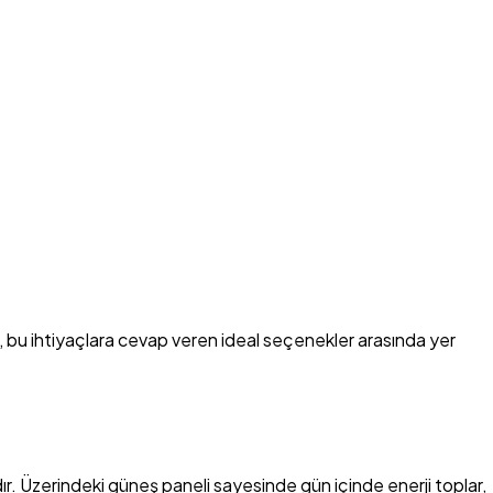
, bu ihtiyaçlara cevap veren ideal seçenekler arasında yer
dır. Üzerindeki güneş paneli sayesinde gün içinde enerji toplar,