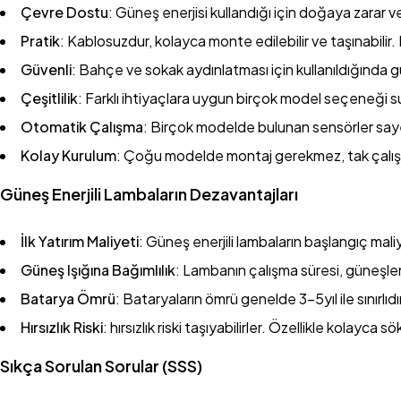
Çevre Dostu
: Güneş enerjisi kullandığı için doğaya zarar v
Pratik
: Kablosuzdur, kolayca monte edilebilir ve taşınabilir.
Güvenli
: Bahçe ve sokak aydınlatması için kullanıldığında güve
Çeşitlilik
: Farklı ihtiyaçlara uygun birçok model seçeneği
Otomatik Çalışma
: Birçok modelde bulunan sensörler sayes
Kolay Kurulum
: Çoğu modelde montaj gerekmez, tak çalıştır
Güneş Enerjili Lambaların Dezavantajları
İlk Yatırım Maliyeti
: Güneş enerjili lambaların başlangıç mal
Güneş Işığına Bağımlılık
: Lambanın çalışma süresi, güneşlen
Batarya Ömrü
: Bataryaların ömrü genelde 3-5yıl ile sınırlıdır
Hırsızlık Riski
: hırsızlık riski taşıyabilirler. Özellikle kolayc
Sıkça Sorulan Sorular (SSS)