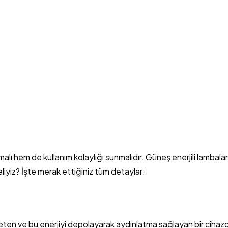
 hem de kullanım kolaylığı sunmalıdır. Güneş enerjili lambalar
eliyiz? İşte merak ettiğiniz tüm detaylar:
 üreten ve bu enerjiyi depolayarak aydınlatma sağlayan bir cihaz