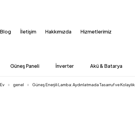
Blog
İletişim
Hakkımızda
Hizmetlerimiz
Güneş Paneli
İnverter
Akü & Batarya
Ev
genel
Güneş Enerjili Lamba: Aydınlatmada Tasarruf ve Kolaylık