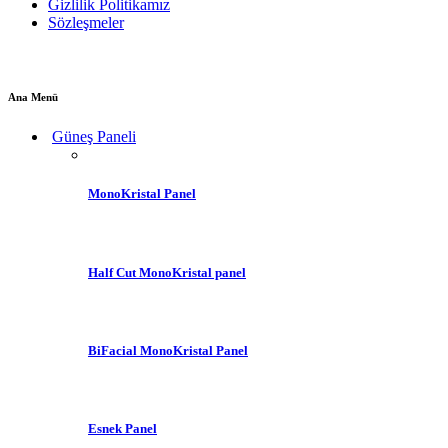
Gizlilik Politikamız
Sözleşmeler
Ana Menü
Güneş Paneli
MonoKristal Panel
Half Cut MonoKristal panel
BiFacial MonoKristal Panel
Esnek Panel