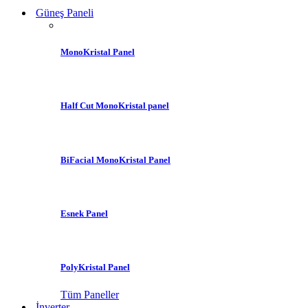
Güneş Paneli
MonoKristal Panel
Half Cut MonoKristal panel
BiFacial MonoKristal Panel
Esnek Panel
PolyKristal Panel
Tüm Paneller
İnverter