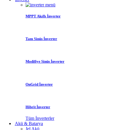
MPPT Akıllı İnverter
Tam Sinüs İnverter
Modifiye Sinüs İnverter
OnGrid İnverter
Hibrit İnverter
Tüm İnverterler
Akü & Batarya
Jel Akü