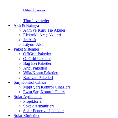
Hibrit İnverter
Tüm İnverterler
Akü & Batarya
Agm ve Kuru Tip Aküler
Elektrikli Araç Aküleri
Jel Akü
Lityum Akü
Paket Sistemler
OffGrid Paketler
OnGrid Paketler
Bağ Evi Paketleri
Arıcı Paketleri
Villa-Konut Paketleri
Karavan Paketleri
Şarj Kontrol Cihazı
Mppt Şarj Kontrol Cihazları
Pwm Şarj Kontrol Cihazı
Solar Aydınlatma
Projektörler
Sokak Armatürleri
Solar Fener ve Işıldaklar
Solar Sürücüler