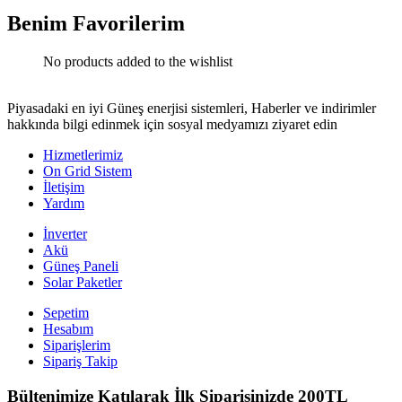
Benim Favorilerim
No products added to the wishlist
Piyasadaki en iyi Güneş enerjisi sistemleri, Haberler ve indirimler
hakkında bilgi edinmek için sosyal medyamızı ziyaret edin
Hizmetlerimiz
On Grid Sistem
İletişim
Yardım
İnverter
Akü
Güneş Paneli
Solar Paketler
Sepetim
Hesabım
Siparişlerim
Sipariş Takip
Bültenimize Katılarak İlk Siparişinizde 200TL