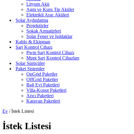
Lityum Akü
Agm ve Kuru Tip Aküler
Elektrikli Araç Aküleri
Solar Aydınlatma
Projektörler
Sokak Armatürleri
Solar Fener ve Işıldaklar
Kablo & Ekipman
Şarj Kontrol Cihazı
Pwm Şarj Kontrol Cihazı
Mppt Şarj Kontrol Cihazları
Solar Sürücüler
Paket Sistemler
OnGrid Paketler
OffGrid Paketler
Bağ Evi Paketleri
Villa-Konut Paketleri
Arıcı Paketleri
Karavan Paketleri
Ev
/
İstek Listesi
İstek Listesi