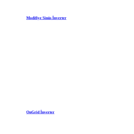
Modifiye Sinüs İnverter
OnGrid İnverter