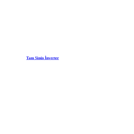
Tam Sinüs İnverter