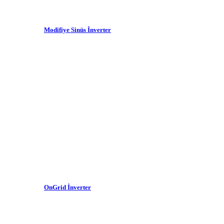
Modifiye Sinüs İnverter
OnGrid İnverter