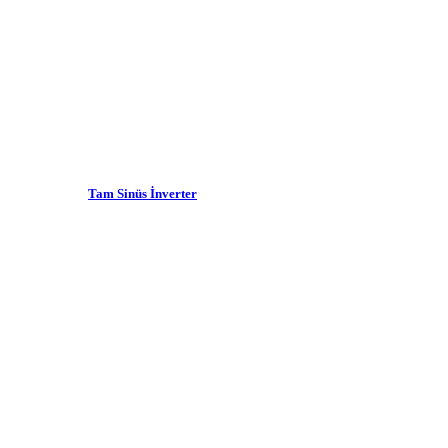
Tam Sinüs İnverter