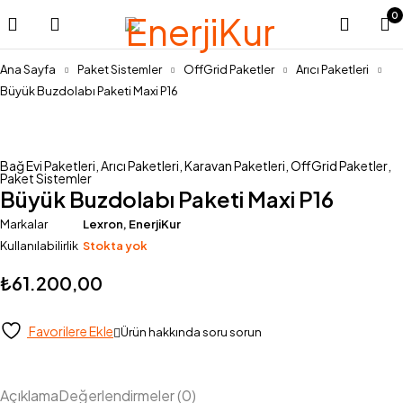
0
Ana Sayfa
Paket Sistemler
OffGrid Paketler
Arıcı Paketleri
Büyük Buzdolabı Paketi Maxi P16
Stok Yok
Bağ Evi Paketleri
,
Arıcı Paketleri
,
Karavan Paketleri
,
OffGrid Paketler
,
Paket Sistemler
Büyük Buzdolabı Paketi Maxi P16
Markalar
Lexron
,
EnerjiKur
Kullanılabilirlik
Stokta yok
₺
61.200,00
Favorilere Ekle
Ürün hakkında soru sorun
Açıklama
Değerlendirmeler (0)