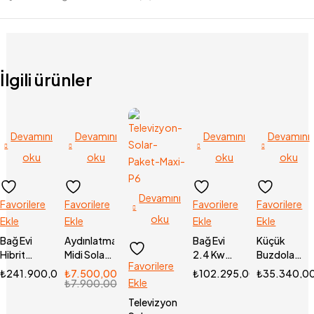
İlgili ürünler
Devamını
Devamını
Devamını
Devamını
oku
oku
oku
oku
Devamını
Favorilere
Favorilere
Favorilere
Favorilere
oku
Ekle
Ekle
Ekle
Ekle
Bağ Evi
Aydınlatma
Bağ Evi
Küçük
Hibrit
Midi Solar
2.4 Kw
Buzdolabı
Favorilere
Lityum
Paket P2
Hibrit
Solar
₺
241.900,00
₺
7.500,00
₺
102.295,00
₺
35.340,0
Paket
Ekle
Paket (P1)
Paket
₺
7.900,00
4.8Kw
Mini4 P10
Televizyon
(P4)