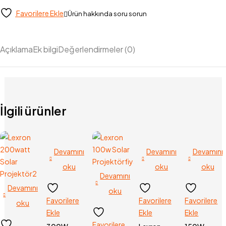
Favorilere Ekle
Ürün hakkında soru sorun
Açıklama
Ek bilgi
Değerlendirmeler (0)
İlgili ürünler
Devamını
Devamını
Devamını
oku
oku
oku
Devamını
Devamını
oku
Favorilere
Favorilere
Favorilere
oku
Ekle
Ekle
Ekle
Favorilere