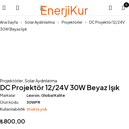
0
Ana Sayfa
Solar Aydınlatma
Projektörler
DC Projektör 12/24V
30W Beyaz Işık
Stok Yok
Projektörler
,
Solar Aydınlatma
DC Projektör 12/24V 30W Beyaz Işık
Markalar
Lexron
,
Global Kalite
Ürün kodu
30WPR
Kullanılabilirlik
Stokta yok
₺
800,00