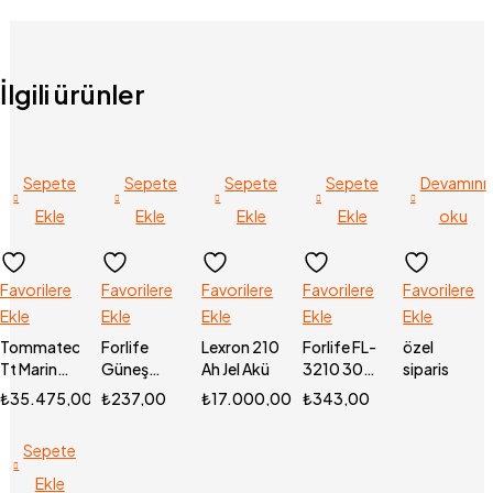
İlgili ürünler
Sepete
Sepete
Sepete
Sepete
Devamını
Ekle
Ekle
Ekle
Ekle
oku
Favorilere
Favorilere
Favorilere
Favorilere
Favorilere
Ekle
Ekle
Ekle
Ekle
Ekle
Tommatech
Forlife
Lexron 210
Forlife FL-
özel
Tt Marin
Güneş
Ah Jel Akü
3210 30W
siparis
25.6v
Enerjili
6500K
₺
35.475,00
₺
237,00
₺
17.000,00
₺
343,00
100ah
Solar 3 W
Kamp
Lityum
Camlı Çim
Lambası
Sepete
Batarya
Armatürü
6500
Ekle