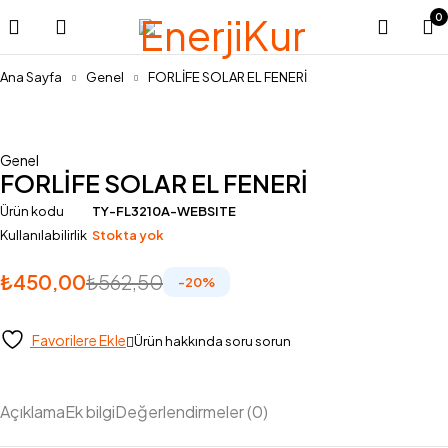
0
Ana Sayfa
Genel
FORLİFE SOLAR EL FENERİ
Stok Yok
Genel
FORLİFE SOLAR EL FENERİ
Ürün kodu
TY-FL3210A-WEBSITE
Kullanılabilirlik
Stokta yok
₺
450,00
₺
562,50
-
20
%
Favorilere Ekle
Ürün hakkında soru sorun
Açıklama
Ek bilgi
Değerlendirmeler (0)