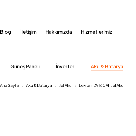
Blog
İletişim
Hakkımızda
Hizmetlerimiz
Güneş Paneli
İnverter
Akü & Batarya
Ana Sayfa
Akü & Batarya
Jel Akü
Lexron 12V 160Ah Jel Akü
Stok Yok