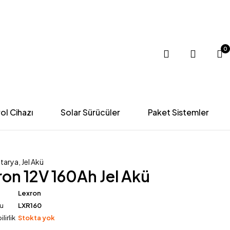
0
ol Cihazı
Solar Sürücüler
Paket Sistemler
atarya
,
Jel Akü
ron 12V 160Ah Jel Akü
Lexron
du
LXR160
lirlik
Stokta yok