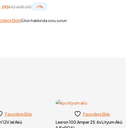
5,00
₺
12.695,00
-
1
%
orilere Ekle
Ürün hakkında soru sorun
Favorilere Ekle
Favorilere Ekle
 12V Jel Akü
Lexron 100 Amper 25.6v Lityum Akü
(LiFePO4)