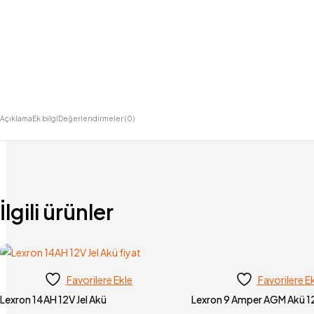
Açıklama
Ek bilgi
Değerlendirmeler (0)
İlgili ürünler
Favorilere Ekle
Favorilere E
Lexron 14AH 12V Jel Akü
Lexron 9 Amper AGM Akü 12