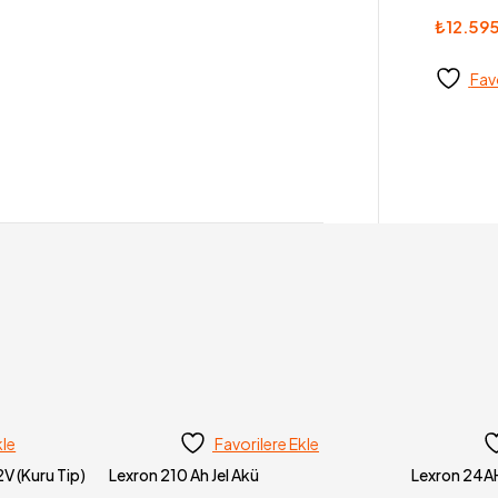
₺
12.59
Fav
kle
Favorilere Ekle
V (Kuru Tip)
Lexron 210 Ah Jel Akü
Lexron 24AH