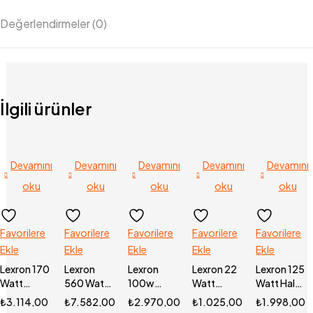
Değerlendirmeler (0)
İlgili ürünler
Devamını
Devamını
Devamını
Devamını
Devamını
oku
oku
oku
oku
oku
Favorilere
Favorilere
Favorilere
Favorilere
Favorilere
Ekle
Ekle
Ekle
Ekle
Ekle
Lexron 170
Lexron
Lexron
Lexron 22
Lexron 125
Watt
560 Watt
100w
Watt
Watt Half
Polikristal
Half Cut
Monokristal
Polikristal
Cut
₺
3.114,00
₺
7.582,00
₺
2.970,00
₺
1.025,00
₺
1.998,00
Güneş
Monokristal
Güneş
Güneş
Monokristal