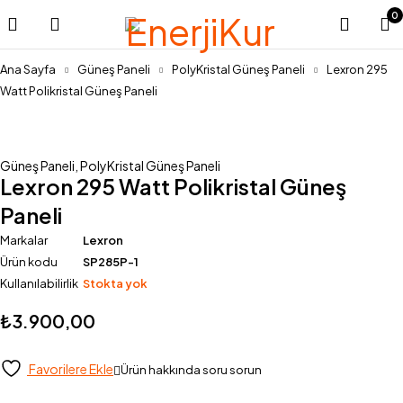
0
Ana Sayfa
Güneş Paneli
PolyKristal Güneş Paneli
Lexron 295
Watt Polikristal Güneş Paneli
Stok Yok
Güneş Paneli
,
PolyKristal Güneş Paneli
Lexron 295 Watt Polikristal Güneş
Paneli
Markalar
Lexron
Ürün kodu
SP285P-1
Kullanılabilirlik
Stokta yok
₺
3.900,00
Favorilere Ekle
Ürün hakkında soru sorun