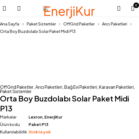
0
Ana Sayfa
Paket Sistemler
OffGrid Paketler
Arıcı Paketleri
Orta Boy Buzdolabı Solar Paket Midi P13
Stok Yok
OffGrid Paketler
,
Arıcı Paketleri
,
Bağ Evi Paketleri
,
Karavan Paketleri
,
Paket Sistemler
Orta Boy Buzdolabı Solar Paket Midi
P13
Markalar
Lexron
,
EnerjiKur
Ürün kodu
Paket P13
Kullanılabilirlik
Stokta yok