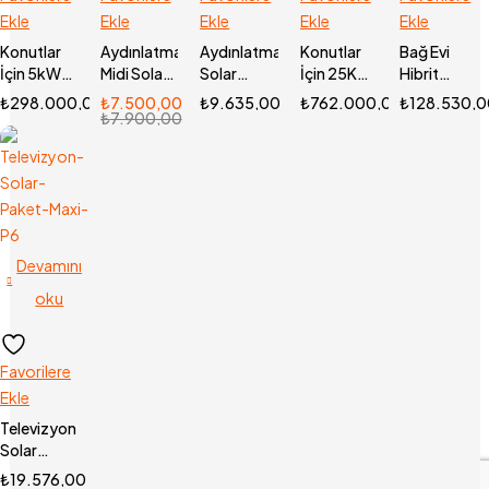
Ekle
Ekle
Ekle
Ekle
Ekle
Konutlar
Aydınlatma
Aydınlatma
Konutlar
Bağ Evi
İçin 5kW
Midi Solar
Solar
İçin 25Kw
Hibrit
On-Grid
Paket P2
Paket Maxi
On-Grid
Lityum
₺
298.000,00
₺
7.500,00
₺
9.635,00
₺
762.000,00
₺
128.530,
Çatı GES
P3
Çatı GES
Paket 2.4
₺
7.900,00
Kw (P2)
Devamını
oku
Favorilere
Ekle
Televizyon
Solar
Paket Maxi
₺
19.576,00